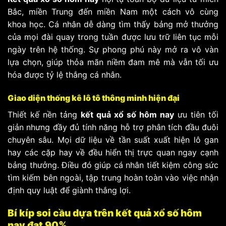
Bắc, miền Trung đến miền Nam một cách vô cùng
khoa học. Cá nhân dễ dàng tìm thấy bảng mở thưởng
của mọi đài quay trong tuần được lưu trữ liên tục mỗi
ngày trên hệ thống. Sự phong phú này mở ra vô vàn
lựa chọn, giúp thỏa mãn niềm đam mê mà vẫn tối ưu
hóa được tỷ lệ thắng cá nhân.
Giao diện thống kê lô tô thông minh hiện đại
Thiết kế nền tảng
kết quả xổ số hôm nay
ưu tiên tối
giản nhưng đầy đủ tính năng hỗ trợ phân tích đầu đuôi
chuyên sâu. Mọi dữ liệu về tần suất xuất hiện lô gan
hay các cặp hay về đều hiển thị trực quan ngay cạnh
bảng thưởng. Điều đó giúp cá nhân tiết kiệm công sức
tìm kiếm bên ngoài, tập trung hoàn toàn vào việc nhận
định quy luật để giành thắng lợi.
Bí kíp soi cầu dựa trên kết quả xổ số hôm
nay đạt 90%