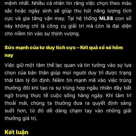
mệnh nhất. Nhiều cá nhân tin rằng việc chọn theo màu
sắc hoặc ngày sinh sẽ giúp thu hút năng lượng tích
cực và gia tăng vận may. Tại hệ thống
ML88
con số
này không chỉ là công cụ giải trí mà còn là đại diện
cho niềm tin vào sự thịnh vượng.
Sức mạnh của tư duy tích cực – Kết quả xổ số hôm
nay
Việc giữ một tâm thế lạc quan và tin tưởng vào sự lựa
chọn của bản thân giúp mọi người duy trì được trạng
thái tâm lý ổn định. Niềm tin mạnh mẽ vào việc trúng
thưởng đôi khi tạo ra sự trùng hợp ngẫu nhiên đầy bất
ngờ trong thực tế cuộc sống hàng ngày. Khi tâm trí
thoải mái, chúng ta thường đưa ra quyết định sáng
suốt hơn, từ đó dễ dàng chạm tay vào những giải
thưởng giá trị.
Kết luận