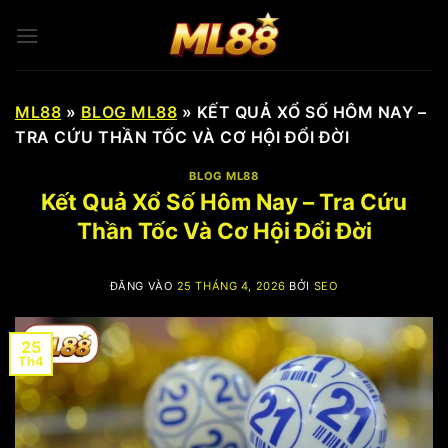
Bỏ
qua
nội
dung
ML88
»
BLOG ML88
»
KẾT QUẢ XỔ SỐ HÔM NAY –
TRA CỨU THẦN TỐC VÀ CƠ HỘI ĐỔI ĐỜI
BLOG ML88
Kết Quả Xổ Số Hôm Nay – Tra Cứu
Thần Tốc Và Cơ Hội Đổi Đời
ĐĂNG VÀO
25 THÁNG 4, 2026
BỞI
SEO
25
Th4