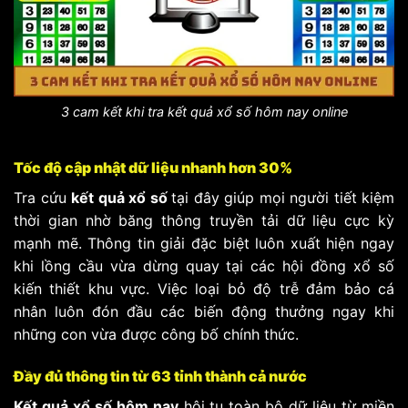
3 cam kết khi tra kết quả xổ số hôm nay online
Tốc độ cập nhật dữ liệu nhanh hơn 30%
Tra cứu
kết quả xổ số
tại đây giúp mọi người tiết kiệm
thời gian nhờ băng thông truyền tải dữ liệu cực kỳ
mạnh mẽ. Thông tin giải đặc biệt luôn xuất hiện ngay
khi lồng cầu vừa dừng quay tại các hội đồng xổ số
kiến thiết khu vực. Việc loại bỏ độ trễ đảm bảo cá
nhân luôn đón đầu các biến động thưởng ngay khi
những con vừa được công bố chính thức.
Đầy đủ thông tin từ 63 tỉnh thành cả nước
Kết quả xổ số hôm nay
hội tụ toàn bộ dữ liệu từ miền