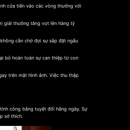
ánh cửa tiến vào các vòng thưởng với
ị giải thưởng tăng vọt lên hàng tỷ
 không cần chờ đợi sự sắp đặt ngẫu
ại bỏ hoàn toàn sự can thiệp từ con
ay trên mặt hình ảnh. Việc thu thập
 tính công bằng tuyệt đối hằng ngày. Sự
p sở thích.