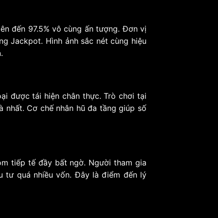
lên đến 97.5% vô cùng ấn tượng. Đơn vị
ng Jackpot. Hình ảnh sắc nét cùng hiệu
.
i được tái hiện chân thực. Trò chơi tại
à nhất. Cơ chế nhân hũ đa tầng giúp số
òm tiếp tế đầy bất ngờ. Người tham gia
 tư quá nhiều vốn. Đây là điểm đến lý