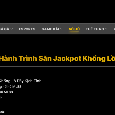
ĐÁ GÀ
ESPORTS
GAME BÀI
NỔ HŨ
THỂ THAO
Hành Trình Săn Jackpot Khổng Lồ
Khổng Lồ Đầy Kịch Tính
ng nổ hũ ML88
ổ hũ ML88
p
đời