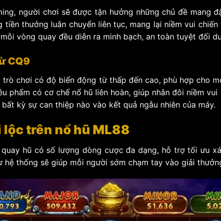
ng, người chơi sẽ được tận hưởng những chủ đề mang đ
 tiền thưởng luân chuyển liên tục, mang lại niềm vui chiến 
p mỗi vòng quay đều diễn ra minh bạch, an toàn tuyệt đối d
từ CQ9
c trò chơi có độ biến động từ thấp đến cao, phù hợp cho mọ
iêu phẩm có cơ chế nổ hũ liên hoàn, giúp nhân đôi niềm vu
bất kỳ sự can thiệp nào vào kết quả ngẫu nhiên của máy.
i lộc trên nổ hũ ML88
uay hũ có số lượng dòng cược đa dạng, hỗ trợ tối ưu xá
ừ hệ thống sẽ giúp mỗi người sớm chạm tay vào giải thưởng