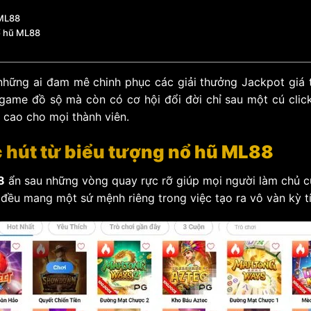
 ML88
ổ hũ ML88
hững ai đam mê chinh phục các giải thưởng Jackpot giá tr
o game đồ sộ mà còn có cơ hội đổi đời chỉ sau một cú cli
h cao cho mọi thành viên.
 hút từ biểu tượng nổ hũ ML88
8
ẩn sau những vòng quay rực rỡ giúp mọi người làm chủ cu
 đều mang một sứ mệnh riêng trong việc tạo ra vô vàn kỳ tí