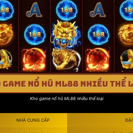
Kho game nổ hũ ML88 nhiều thể loại
NHÀ CUNG CẤP
ĐẶC