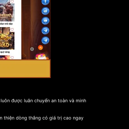
 luôn được luân chuyển an toàn và minh
n thiện dòng thắng có giá trị cao ngay