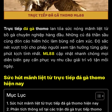
Trực tiếp
đá gà
thomo
lan tỏa sức nóng mãnh liệt từ
bồ gà chuyên nghiệp hàng đầu. Những cú đá thần sầu
cùng đòn cáo hiểm hóc làm bùng nổ cảm xúc. Độ sắc
nét vượt trội cho phép người xem tận hưởng từng giây
phút kịch tính nhất.
ML88
cập nhật nhanh chóng mọi
diễn biến gay cấn phục vụ nhu cầu giải trí vô tận mỗi
ngày.
Sức hút mãnh liệt từ trực tiếp đá gà thomo
hiện nay
Mục Lục
Sức hút mãnh liệt từ trực tiếp đá gà thomo hiện nay
Phân tích thông số tại các trận đá gà trực tiếp thomo