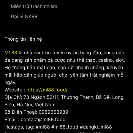
Miễn trừ trách nhiệm
Đại lý NK88
Thông tin liên hệ
ML88
là nhà cái trực tuyến uy tín hàng đầu, cung cấp
đa dạng sản phẩm cá cược như thể thao, casino, slot.
Hệ thống bảo mật cao, nạp rút nhanh chóng, khuyến
mãi hấp dẫn giúp người chơi yên tâm trải nghiệm mỗi
ngày.
Website :
https://ml88.food/
Địa Chỉ: 73 Ngách 52/11, Thượng Thanh, Bồ Đề, Long
Biên, Hà Nội, Việt Nam
Số Điện Thoại: 0989663989
Email :
contact@ml88.food
Hastags, tag: #ml88 #ml88_food #dangki_ml88