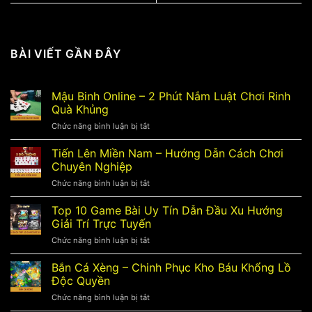
BÀI VIẾT GẦN ĐÂY
Mậu Binh Online – 2 Phút Nắm Luật Chơi Rinh
Quà Khủng
ở
Chức năng bình luận bị tắt
Mậu
Binh
Tiến Lên Miền Nam – Hướng Dẫn Cách Chơi
Online
Chuyên Nghiệp
–
ở
Chức năng bình luận bị tắt
2
Tiến
Phút
Lên
Top 10 Game Bài Uy Tín Dẫn Đầu Xu Hướng
Nắm
Miền
Luật
Giải Trí Trực Tuyến
Nam
Chơi
ở
Chức năng bình luận bị tắt
–
Rinh
Top
Hướng
Quà
10
Bắn Cá Xèng – Chinh Phục Kho Báu Khổng Lồ
Dẫn
Khủng
Game
Cách
Độc Quyền
Bài
Chơi
ở
Chức năng bình luận bị tắt
Uy
Chuyên
Bắn
Tín