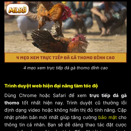
4 mẹo xem trực tiếp đá gà thomo đỉnh cao
Trình duyệt web hiện đại nâng tầm tốc độ
Dùng Chrome hoặc Safari để xem
trực tiếp đá gà
thomo
tốt nhất hiện nay. Trình duyệt cũ thường lỗi
định dạng video hoặc không hiển thị đủ tính năng. Cập
nhật phiên bản mới nhất giúp tăng cường
bảo mật
cho
thông tin cá nhân. Bạn sẽ dễ dàng thao tác đặt cược